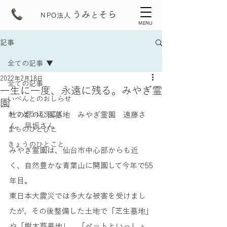
うみ
そら
と
NPO法人
MENU
記事
全ての記事
2022年2月18日
全ての記事
一生に一度、永遠に残る。みやぎ霊
いべんとのおしらせ
園
かつどうほうこく
杜の都の公園墓地　みやぎ霊園　遠藤さ
ん　早坂さん
まちのひとびと
きょうのひとこと
みやぎ霊園は、仙台市中心部からも近
く、自然豊かな青葉山に開園して今年で55
年目。
東日本大震災では多大な被害を受けまし
たが、その後整備した土地で「芝生墓地」
や「樹木葬墓地」、「ペットといっしょ