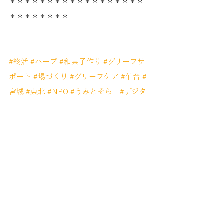
＊＊＊＊＊＊＊＊＊＊＊＊＊＊＊＊＊＊
＊＊＊＊＊＊＊＊
#終活
#ハーブ
#和菓子作り
#グリーフサ
ポート
#場づくり
#グリーフケア
#仙台
#
宮城
#東北
#NPO
#うみとそら
#デジタ
ル遺品
#澤田行政書士事務所
#自然香
房花みずき
#和菓子教室an
来月９月は「おひとりさまカフェ」を開
催します。
ご興味ある方は良かったらご参加くださ
いませ～。