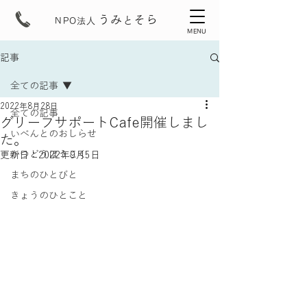
うみ
そら
と
NPO法人
MENU
記事
全ての記事
2022年8月28日
全ての記事
グリーフサポートCafe開催しまし
いべんとのおしらせ
た。
かつどうほうこく
更新日：
2022年9月5日
まちのひとびと
きょうのひとこと