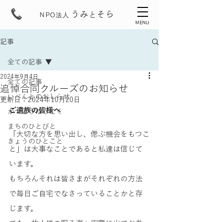
うみ
そら
と
NPO法人
MENU
記事
全ての記事
2024年9月4日
全ての記事
追悼合同クルーズのお知らせ
いべんとのおしらせ
更新日：
2024年10月20日
ご遺族の皆様へ
かつどうほうこく
まちのひとびと
「大切な方を思い出し、偲ぶ機会をもつこ
きょうのひとこと
と」は大事なことであると私達は信じて
います。
もちろんそれは皆さまがそれぞれの方法
で毎日ご自宅でなさっていることかと存
じます。