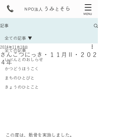
うみ
そら
と
NPO法人
MENU
記事
全ての記事
2024年11月18日
全ての記事
さんこつにっき・１１月Ⅱ・２０２
いべんとのおしらせ
４年
かつどうほうこく
まちのひとびと
きょうのひとこと
この度は、散骨を実施しました。