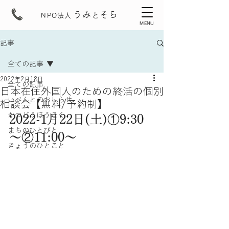
うみ
そら
と
NPO法人
MENU
記事
全ての記事
2022年2月18日
全ての記事
日本在住外国人のための終活の個別
いべんとのおしらせ
相談会【無料/予約制】
かつどうほうこく
2022-1月22日(土)①9:30
まちのひとびと
～②11:00～
きょうのひとこと