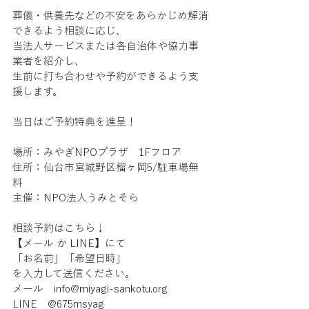
葬儀・供養先などの不安をあらかじめ解消
できるよう相談に応じ、
当法人サービスまたは各自治体や協力事
業者を紹介し、
生前に打ち合わせや予約ができるよう支
援します。
当日はご予約特典を進呈！
場所：みやぎNPOプラザ　1Fフロア
住所：仙台市宮城野区榴ヶ岡5/駐車場無
料
主催：NPO法人うみとそら
相談予約はこちら↓
【メール か LINE】にて
「お名前」「希望日時」
を入力して送信ください。
メール　info@miyagi-sankotu.org
LINE　@675msyag