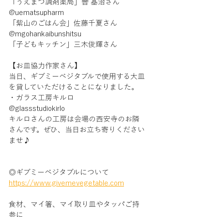
「うえまつ調剤薬局」轡 基治さん
@uematsupharm
「紫山のごはん会」佐藤千夏さん 
@mgohankaibunshitsu
「子どもキッチン」三木俊輝さん 
【お皿協力作家さん】
当日、ギブミーベジタブルで使用する大皿
を貸していただけることになりました。
・ガラス工房キルロ
@glassstudiokirlo
キルロさんの工房は会場の西安寺のお隣
さんです。ぜひ、当日お立ち寄りください
ませ♪
◎ギブミーベジタブルについて
https://www.givemevegetable.com
食材、マイ箸、マイ取り皿やタッパご持
参に