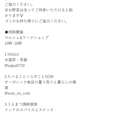
ご協力ください。
※お野菜は洗ってご持参いただけると助
かります💡
ゴミのお持ち帰りにご協力ください。
◉同時開催
マルシェ&ワークショップ
10時-16時
1.YAGUI 
中国茶・茶器
@yagui0720
2.たべることくらすことSOW
オーガニック食品の量り売りと暮らしの雑
貨
@sow_no_coto
3.うえまつ調剤薬局  
インドのスパイスとスナック