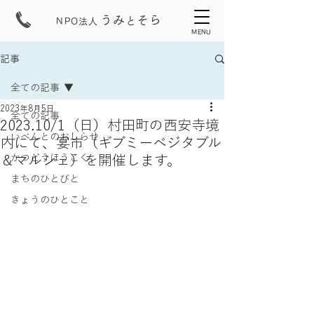
うみ
そら
と
NPO法人
MENU
記事
全ての記事
2023年8月5日
全ての記事
2023.10/1（日）村田町の西安寺境
いべんとのおしらせ
内にて、宴市（ギブミーベジタブル
＆マルシェ）を開催します。
かつどうほうこく
まちのひとびと
きょうのひとこと