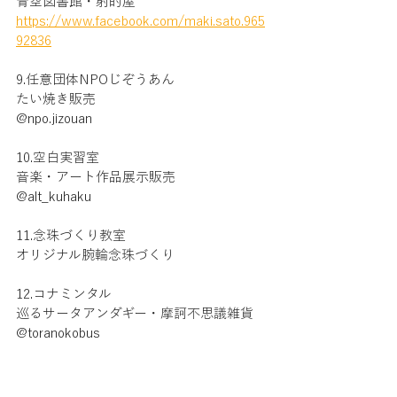
青空図書館・射的屋
https://www.facebook.com/maki.sato.965
92836
9.任意団体NPOじぞうあん
たい焼き販売
@npo.jizouan
10.空白実習室
音楽・アート作品展示販売
@alt_kuhaku
11.念珠づくり教室
オリジナル腕輪念珠づくり
12.コナミンタル
巡るサータアンダギー・摩訶不思議雑貨
@toranokobus
【フライヤーデザイン協力】
@shizuka.chiba