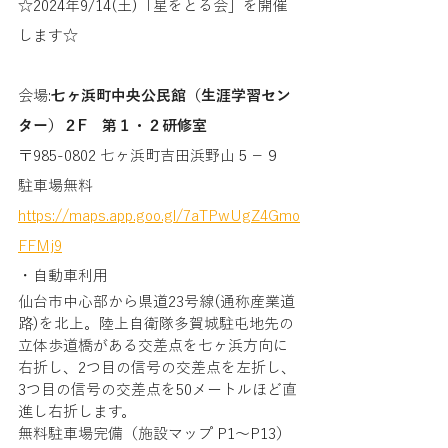
☆2024年9/14(土)「星をとる会」を開催
します☆
会場:
七ヶ浜町中央公民館（生涯学習セン
ター）２F　第１・２研修室
〒985-0802 七ヶ浜町吉田浜野山５−９
駐車場無料
https://maps.app.goo.gl/7aTPwUgZ4Gmo
FFMj9
・自動車利用
仙台市中心部から県道23号線(通称産業道
路)を北上。陸上自衛隊多賀城駐屯地先の
立体歩道橋がある交差点を七ヶ浜方向に
右折し、2つ目の信号の交差点を左折し、
3つ目の信号の交差点を50メートルほど直
進し右折します。 　　　　　　　
無料駐車場完備（施設マップ P1～P13）