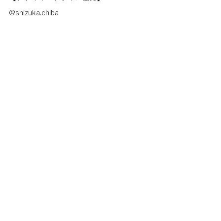
@shizuka.chiba
#観望会
#勉強会
#初めてのかた
#カメラ
#望遠鏡
#星の瞬き
#星トモ
#星をとる会
#東北大学天文同好会
#うみとそら
#七ヶ浜町