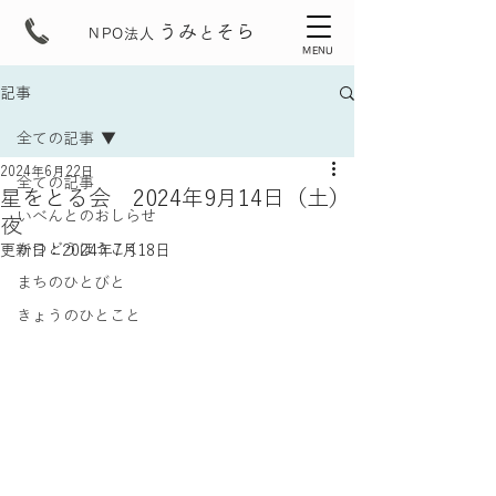
うみ
そら
と
NPO法人
MENU
記事
全ての記事
2024年6月22日
全ての記事
星をとる会 2024年9月14日（土）
いべんとのおしらせ
夜
かつどうほうこく
更新日：
2024年7月18日
まちのひとびと
きょうのひとこと