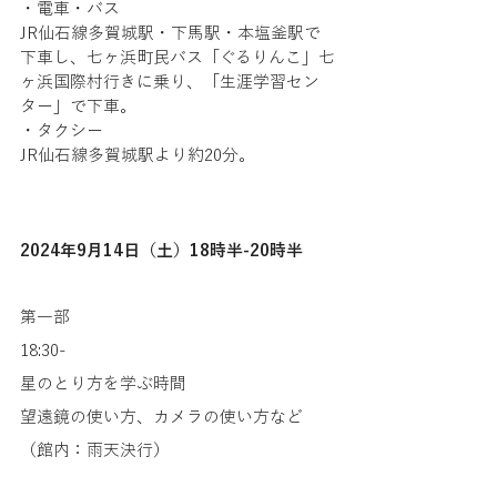
・電車・バス
JR仙石線多賀城駅・下馬駅・本塩釜駅で
下車し、七ヶ浜町民バス「ぐるりんこ」七
ヶ浜国際村行きに乗り、「生涯学習セン
ター」で下車。
・タクシー
JR仙石線多賀城駅より約20分。
2024年9月14日（土）18時半-20時半
第一部
18:30-
星のとり方を学ぶ時間
望遠鏡の使い方、カメラの使い方など
（館内：雨天決行）