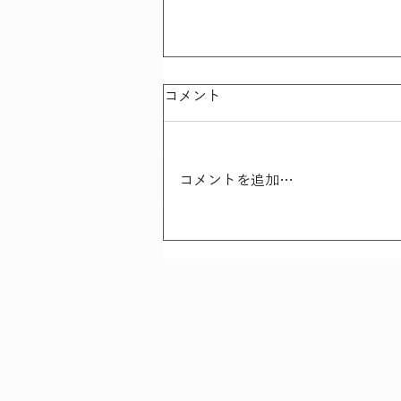
コメント
コメントを追加…
さんこつにっき - 最近の事
例から