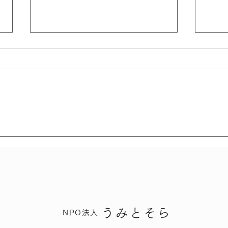
さん
さんこつにっき - いのちの
旅
うみとそら
NPO法人