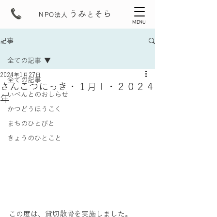
うみ
そら
と
NPO法人
MENU
記事
全ての記事
2024年1月27日
全ての記事
さんこつにっき・１月Ⅰ・２０２４
いべんとのおしらせ
年
かつどうほうこく
まちのひとびと
きょうのひとこと
この度は、貸切散骨を実施しました。