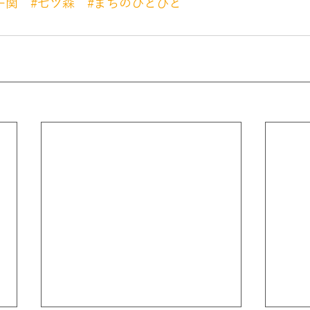
一関
#七ツ森
#まちのひとびと