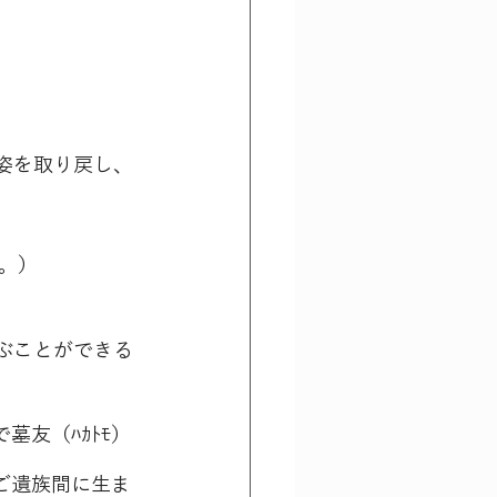
姿を取り戻し、
。）
ぶことができる
墓友（ﾊｶﾄﾓ）
ご遺族間に生ま