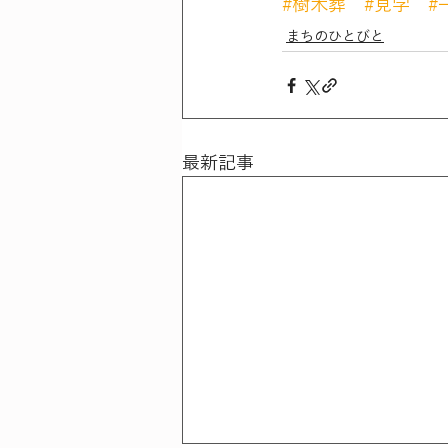
#樹木葬
#見学
#
まちのひとびと
最新記事