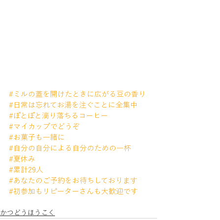
#ミルの蓋を開けたときに広がる豆の香り
#日常は忘れてお湯を注ぐことに全集中
#ぽとぽと滴り落ちるコーヒー
#マイカップでどうぞ
#お菓子も一緒に
#自分の自分による自分のための一杯
#夏休み
#累計29人
#あなたのご予約をお待ちしております
#初参加もリピーターさんも大歓迎です
かつどうほうこく