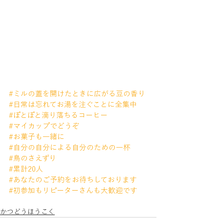
#ミルの蓋を開けたときに広がる豆の香り
#日常は忘れてお湯を注ぐことに全集中
#ぽとぽと滴り落ちるコーヒー
#マイカップでどうぞ
#お菓子も一緒に
#自分の自分による自分のための一杯
#鳥のさえずり
#累計20人
#あなたのご予約をお待ちしております
#初参加もリピーターさんも大歓迎です
かつどうほうこく