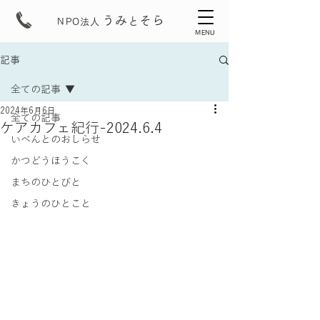
うみ
そら
と
NPO法人
MENU
記事
全ての記事
2024年6月6日
全ての記事
ケアカフェ紀行-2024.6.4
いべんとのおしらせ
かつどうほうこく
まちのひとびと
きょうのひとこと