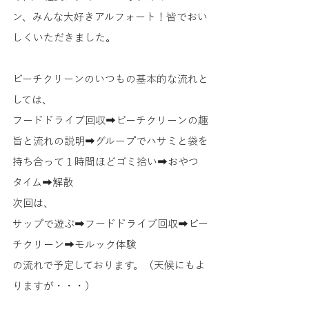
ン、みんな大好きアルフォート！皆でおい
しくいただきました。
ビーチクリーンのいつもの基本的な流れと
しては、
フードドライブ回収➡ビーチクリーンの趣
旨と流れの説明➡グループでハサミと袋を
持ち合って１時間ほどゴミ拾い➡おやつ
タイム➡解散
次回は、
サップで遊ぶ➡フードドライブ回収➡ビー
チクリーン➡モルック体験
の流れで予定しております。（天候にもよ
りますが・・・）