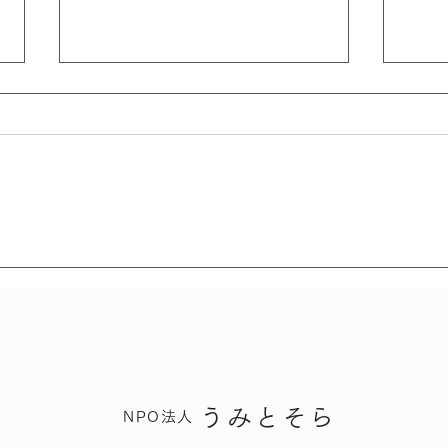
グリーフサポートマップ／東
豊か
北グリーフサポート
う。
うみとそら
NPO法人