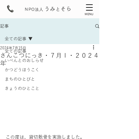
うみ
そら
と
NPO法人
MENU
記事
全ての記事
2024年7月15日
全ての記事
さんこつにっき・７月Ⅰ・２０２４
いべんとのおしらせ
年
かつどうほうこく
まちのひとびと
きょうのひとこと
この度は、貸切散骨を実施しました。