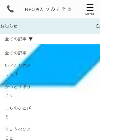
うみ
そら
と
NPO法人
MENU
お知らせ
全ての記事
全ての記事
いべんとのお
しらせ
かつどうほう
こく
まちのひとび
と
きょうのひと
こと