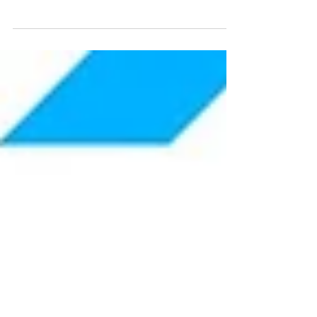
ィア募集 3/26日
Umi to Solaは ①「宮城の海を美しく保つた
め」 ②「参加者同士の交流機会を増やすた
め」 ビーチクリーン活動を毎月行っており
ます。 私たちと一緒に楽しみながら海をき
れいにしませんか？🏖 【スケジュール】 3
月26日(日) 14:00〜15:30...