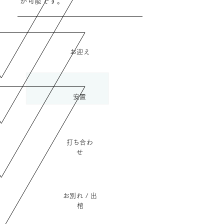
が可能です。
​お迎え
​安置
​打ち合わ
せ
​お別れ / 出
棺