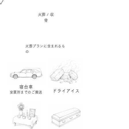
​火葬 / 収
骨
火葬​プランに含まれるも
の
寝台車
ドライアイス
​安置所までのご搬送