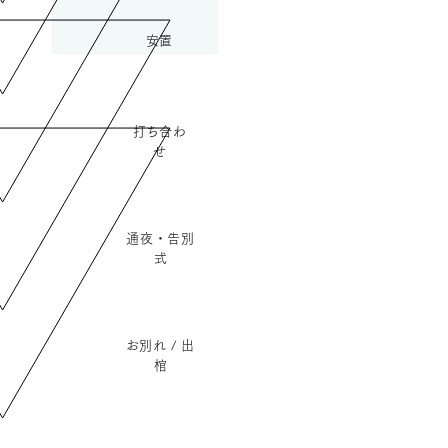
​安置
​打ち合わ
せ
通夜・告別
式
​お別れ / 出
棺