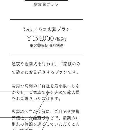
​家族葬プラン
​火葬プラン
​うみとそらの
¥
154,000
(税込)
※​火葬場使用料別途
通夜や告別式を行わず、ご家族のみ
で静かにお見送りするプランです。​
費用や時間のご負担を最小限にしな
がらも、ご家族で心を込めて故人様
をお見送りいただけます。
​火葬場へ向かう前に、ご自宅や提携
葬儀社、介護施設などで、最期のお
別れの時間を過ごしていただくこと