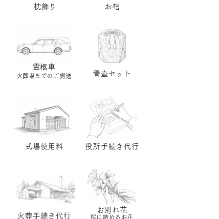
枕飾り
お​棺
​霊柩車
骨壷セット
​火葬場までのご搬送
式場使用料
役所手続き代行
​お別れ花
火葬手続き代行
棺に納めるお花