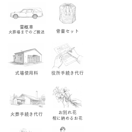
​霊柩車
骨壷セット
​火葬場までのご搬送
式場使用料
役所手続き代行
​お別れ花
火葬手続き代行
棺に納めるお花