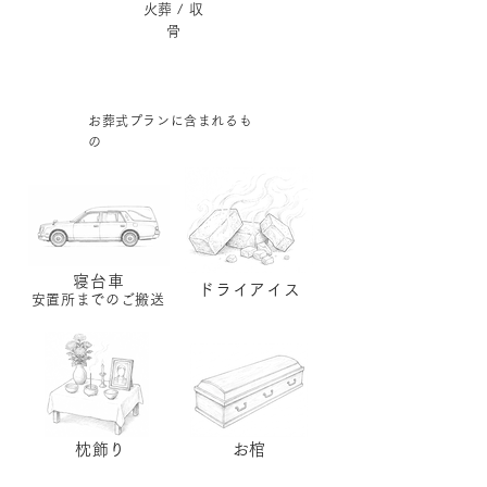
​火葬 / 収
骨
お葬式プランに含まれるも
の
寝台車
ドライアイス
​安置所までのご搬送
枕飾り
お​棺