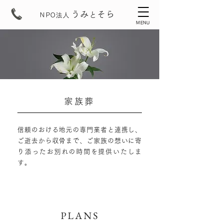
うみ
そら
と
NPO法人
MENU
家族葬
信頼のおける地元の専門業者と連携し、
ご逝去から収骨まで、ご家族の想いに寄
り添った
お別れの時間を提供いたしま
す。
PLANS