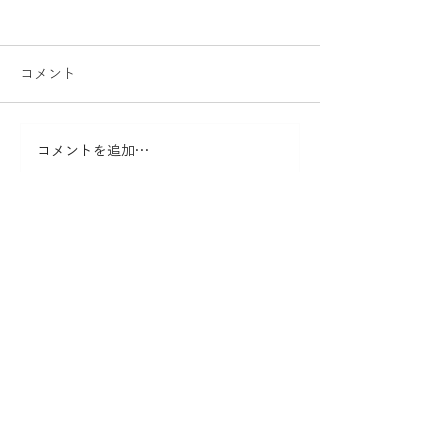
コメント
コメントを追加…
散骨＆終活の個別相談デ
"追悼合同クル
イ 8/6-21
2026"のお知ら
うみとそら
NPO法人
022-200-6315
info@miyagi-sankotu.org
お問い合わせ