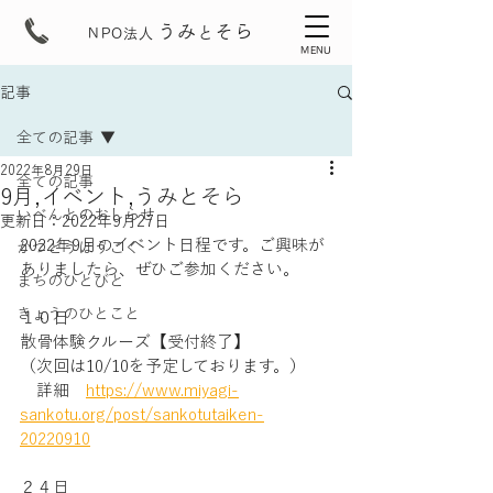
うみ
そら
と
NPO法人
MENU
記事
全ての記事
2022年8月29日
全ての記事
9月,イベント,うみとそら
いべんとのおしらせ
更新日：
2022年9月27日
2022年9月のイベント日程です。ご興味が
かつどうほうこく
ありましたら、ぜひご参加ください。
まちのひとびと
きょうのひとこと
１０日
散骨体験クルーズ【受付終了】
（次回は10/10を予定しております。）
　詳細　
https://www.miyagi-
sankotu.org/post/sankotutaiken-
20220910
２４日