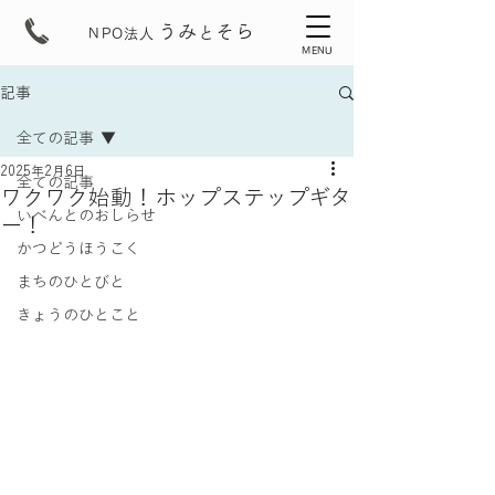
うみ
そら
と
NPO法人
MENU
記事
全ての記事
2025年2月6日
全ての記事
ワクワク始動！ホップステップギタ
いべんとのおしらせ
ー！
かつどうほうこく
まちのひとびと
きょうのひとこと