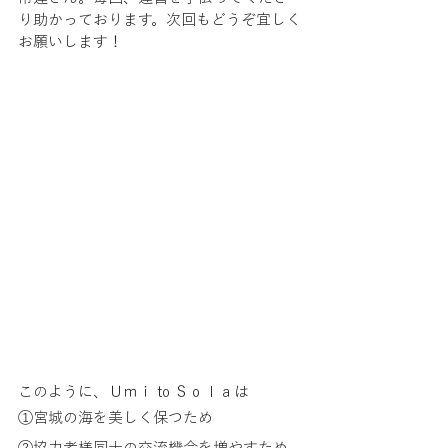
り助かっております。次回もどうぞ宜しく
お願いします！
このように、Ｕｍｉ to Ｓｏｌａは
①宮城の海を美しく保つため
②協力者様同士の交流機会を増やすため