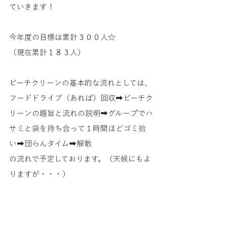
ていきます！
今年度の目標は累計３００人☆
（現在累計１８３人）
ビーチクリーンの基本的な流れとしては、
フードドライブ（あれば）回収➡ビーチク
リーンの趣旨と流れの説明➡グループでハ
サミと袋を持ち合って１時間ほどゴミ拾
い➡団らんタイム➡解散
の流れで予定しております。（天候にもよ
りますが・・・）