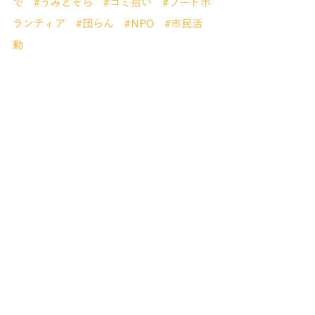
で
#うみとそら
#ゴミ拾い
#フードボ
ランティア
#団らん
#NPO
#市民活
動
次回は、2023年2月23日13:00　向洋海浜
公園トイレ前集合。
詳細は当サイトやインスタ、フェイスブッ
クで順次掲載予定です。
気になる方はチェック！！
最後になりましたが、本年もどうぞ宜しく
お願いいたします！