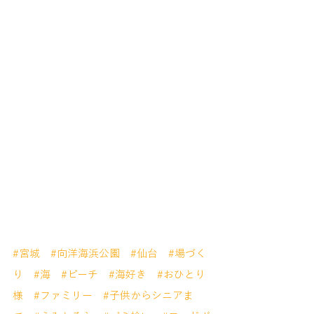
#宮城
#向洋海浜公園
#仙台
#場づく
り
#海
#ビーチ
#海好き
#おひとり
様
#ファミリー
#子供からシニアま