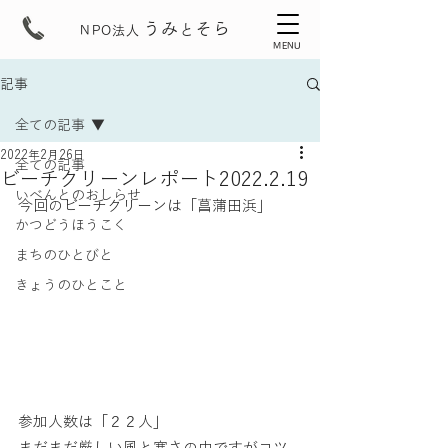
うみ
そら
と
NPO法人
MENU
記事
全ての記事
2022年2月26日
全ての記事
ビーチクリーンレポート2022.2.19
いべんとのおしらせ
今回のビーチクリーンは「菖蒲田浜」
かつどうほうこく
まちのひとびと
きょうのひとこと
参加人数は「２２人」
まだまだ厳しい風と寒さの中ですがコツ