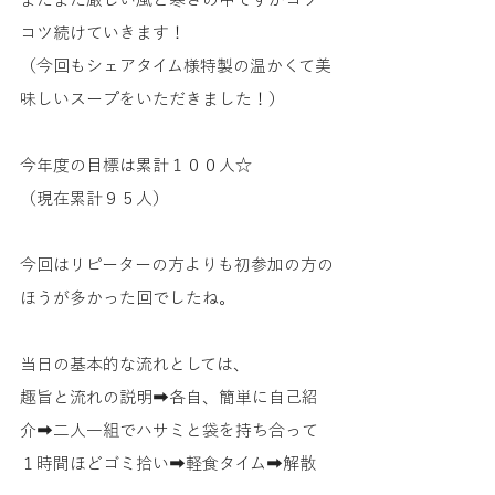
コツ続けていきます！
（今回もシェアタイム様特製の温かくて美
味しいスープをいただきました！）
今年度の目標は累計１００人☆
（現在累計９５人）
今回はリピーターの方よりも初参加の方の
ほうが多かった回でしたね。
当日の基本的な流れとしては、
趣旨と流れの説明➡各自、簡単に自己紹
介➡二人一組でハサミと袋を持ち合って
１時間ほどゴミ拾い➡軽食タイム➡解散