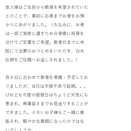
故人様はご生前から散骨を希望されていた
とのことで、事前に石巻までお骨をお預
かりにあがりました。（ちなみに、お骨
は一部ご実家に遺すため分骨壺に粉骨を
分けてご安置をご希望。散骨日までに寺
院にて法要のおつとめをいただき、白木
位牌をご住職へお返しされました。）
百か日に合わせて散骨を準備・予定してお
りましたが、当日は天候不良で延期。。。
けれども今度の振替日はちょうど天気にも
恵まれ、無事皆さまでお見送りすることが
できました。小さいお子様もご一緒に乗
船され、賑やかな最期になったのではな
いでしょうか。