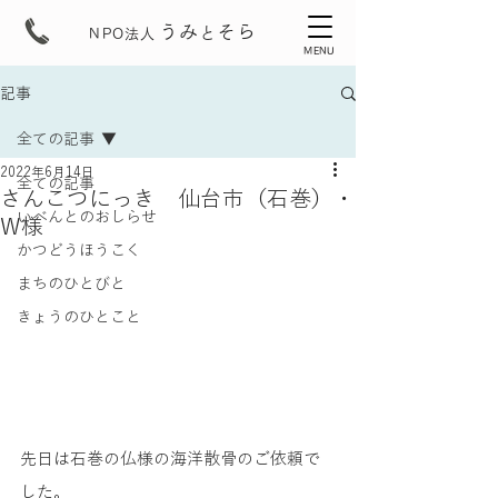
うみ
そら
と
NPO法人
MENU
記事
全ての記事
2022年6月14日
全ての記事
さんこつにっき 仙台市（石巻）・
いべんとのおしらせ
W様
かつどうほうこく
まちのひとびと
きょうのひとこと
先日は石巻の仏様の海洋散骨のご依頼で
した。