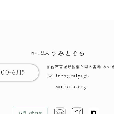
さん
さんこつにっき - いのちの
旅
うみとそら
NPO法人
​仙台市宮城野区榴ケ岡​５番地 みや
200-6315
info@miyagi-
sankotu.org
お問い合わせ