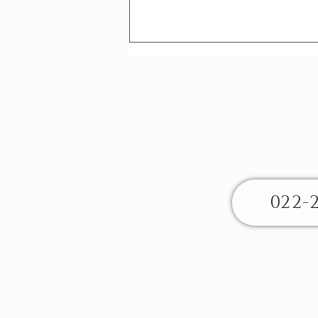
さんこつにっき - 最近の事
例から
022-