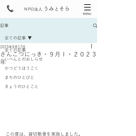
うみ
そら
と
NPO法人
MENU
記事
全ての記事
2023年9月17日
全ての記事
さんこつにっき・９月Ⅰ・２０２３
いべんとのおしらせ
年
かつどうほうこく
まちのひとびと
きょうのひとこと
この度は、貸切散骨を実施しました。