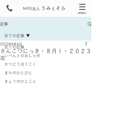
うみ
そら
と
NPO法人
MENU
記事
全ての記事
2023年8月6日
全ての記事
さんこつにっき・８月Ⅰ・２０２３
いべんとのおしらせ
年
かつどうほうこく
まちのひとびと
きょうのひとこと