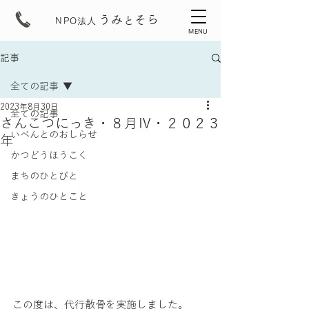
うみ
そら
と
NPO法人
MENU
記事
全ての記事
2023年8月30日
全ての記事
さんこつにっき・８月Ⅳ・２０２３
いべんとのおしらせ
年
かつどうほうこく
まちのひとびと
きょうのひとこと
この度は、代行散骨を実施しました。