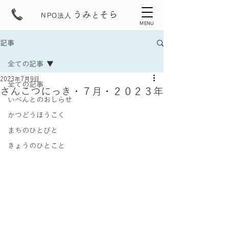
うみ
そら
と
NPO法人
MENU
記事
全ての記事
2023年7月9日
全ての記事
さんこつにっき・７月・２０２３年
いべんとのおしらせ
かつどうほうこく
まちのひとびと
きょうのひとこと