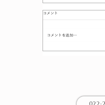
コメント
コメントを追加…
さんこつにっき - 最近の事
例から
022-