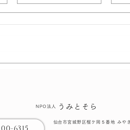
さん
さんこつにっき - いのちの
旅
うみとそら
NPO法人
​仙台市宮城野区榴ケ岡​５番地 みや
200-6315