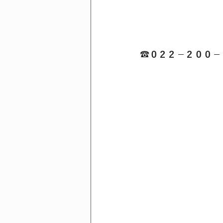
☎０２２－２００－