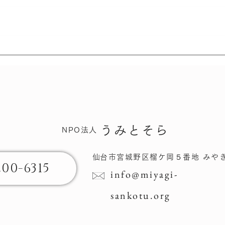
さん
さんこつにっき - いのちの
旅
うみとそら
NPO法人
​仙台市宮城野区榴ケ岡​５番地 みや
200-6315
info@miyagi-
sankotu.org