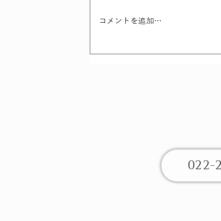
コメントを追加…
さんこつにっき - 最近の事
例から
022-