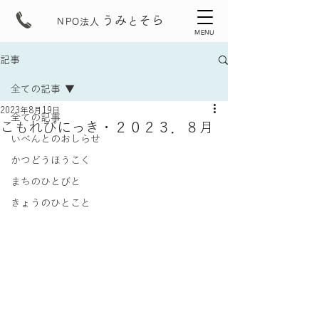
うみ
そら
と
NPO法人
MENU
記事
全ての記事
2023年8月19日
全ての記事
こもれびにっき・２０２３．８月
いべんとのおしらせ
かつどうほうこく
まちのひとびと
きょうのひとこと